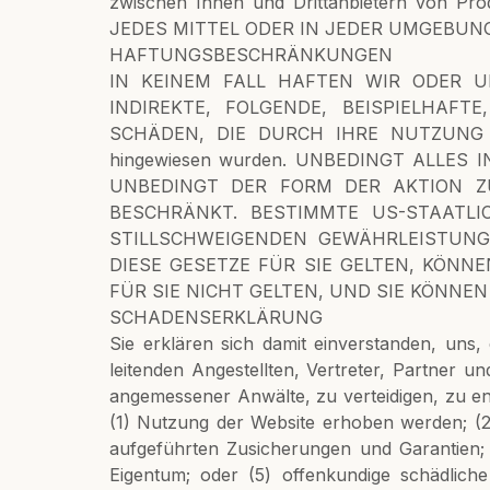
zwischen Ihnen und Drittanbietern von 
JEDES MITTEL ODER IN JEDER UMGEBUNG
HAFTUNGSBESCHRÄNKUNGEN
IN KEINEM FALL HAFTEN WIR ODER U
INDIREKTE, FOLGENDE, BEISPIELHAF
SCHÄDEN, DIE DURCH IHRE NUTZUNG
hingewiesen wurden. UNBEDINGT ALLE
UNBEDINGT DER FORM DER AKTION Z
BESCHRÄNKT. BESTIMMTE US-STAATL
STILLSCHWEIGENDEN GEWÄHRLEISTUN
DIESE GESETZE FÜR SIE GELTEN, KÖN
FÜR SIE NICHT GELTEN, UND SIE KÖNNE
SCHADENSERKLÄRUNG
Sie erklären sich damit einverstanden, uns,
leitenden Angestellten, Vertreter, Partner 
angemessener Anwälte, zu verteidigen, zu e
(1) Nutzung der Website erhoben werden; (
aufgeführten Zusicherungen und Garantien; (
Eigentum; oder (5) offenkundige schädlich