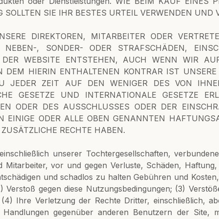
Produkten oder Dienstleistungen. WIE BEIM KAUF E
 SOLLTEN SIE IHR BESTES URTEIL VERWENDEN UND V
NSERE DIREKTOREN, MITARBEITER ODER VERTRETE
TE, NEBEN-, SONDER- ODER STRAFSCHÄDEN, EINS
 DER WEBSITE ENTSTEHEN, AUCH WENN WIR AUF
S IN DEM HIERIN ENTHALTENEN KONTRAR IST UNSE
U JEDER ZEIT AUF DEN WENIGER DES VON IHN
ICHE GESETZE UND INTERNATIONALE GESETZE ER
GEN ODER DES AUSSCHLUSSES ODER DER EINSCH
NEN EINIGE ODER ALLE OBEN GENANNTEN HAFTUN
N ZUSÄTZLICHE RECHTE HABEN.
 einschließlich unserer Tochtergesellschaften, verbunde
und Mitarbeiter, vor und gegen Verluste, Schäden, Haftung
ntschädigen und schadlos zu halten Gebühren und Kosten, 
2) Verstoß gegen diese Nutzungsbedingungen; (3) Verstöß
4) Ihre Verletzung der Rechte Dritter, einschließlich, a
e Handlungen gegenüber anderen Benutzern der Site, m