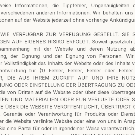
ise Informationen, die Tippfehler, Ungenauigkeiten o
 verschiedenen anderen Informationen. Wir behalten uns 
ionen auf der Website jederzeit ohne vorherige Ankündigun
 WIE VERFÜGBAR ZUR VERFÜGUNG GESTELLT. SIE 
UF EIGENES RISIKO ERFOLGT. Soweit gesetzlich zuläss
Zusammenhang mit der Website und deren Nutzung ab, 
ftung, der Eignung und der Eignung von Personen. Wi
r Vollständigkeit des Inhalts der Website oder des Inhalts v
antwortung für (1) Fehler, Fehler, Fehler oder F
UR, DIE AUS IHREM ZUGRIFF AUF UND IHRE NUT
HUNG ODER EINSTELLUNG DER ÜBERTRAGUNG ZU ODER
von Dritten auf die Website oder über diese übertrag
EN UND MATERIALIEN ODER FÜR VERLUSTE ODER S
E ÜBER DIE WEBSITE VERÖFFENTLICHT, ÜBERTRAGT O
 Garantie oder Verantwortung für Produkte oder Dienstle
r die Website verlinkte Website oder eine von uns in An
ine Partei für oder in irgendeiner Weise verantwortlich