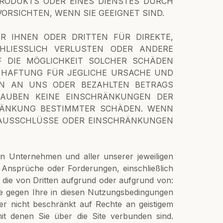
INES PRODUKTS ODER EINES DIENSTES DURCH
ORSICHTEN, WENN SIE GEEIGNET SIND.
R IHNEN ODER DRITTEN FÜR DIREKTE,
CHLIESSLICH VERLUSTEN ODER ANDERE
 DIE MÖGLICHKEIT SOLCHER SCHÄDEN
RE HAFTUNG FÜR JEGLICHE URSACHE UND
EN AN UNS ODER BEZAHLTEN BETRAGS
LAUBEN KEINE EINSCHRÄNKUNGEN DER
RÄNKUNG BESTIMMTER SCHÄDEN. WENN
GSAUSSCHLÜSSE ODER EINSCHRÄNKUNGEN
nen Unternehmen und aller unserer jeweiligen
, Ansprüche oder Forderungen, einschließlich
die von Dritten aufgrund oder aufgrund von:
e gegen Ihre in diesen Nutzungsbedingungen
ber nicht beschränkt auf Rechte an geistigem
it denen Sie über die Site verbunden sind.