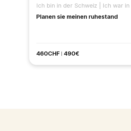
Ich bin in der Schweiz | Ich war i
Planen sie meinen ruhestand
460
CHF
490
€
|