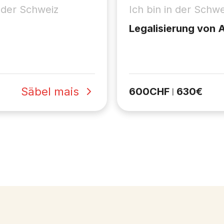
n der Schweiz
Ich bin in der Schwe
Legalisierung von 
Säbel mais
600
CHF
630
€
|