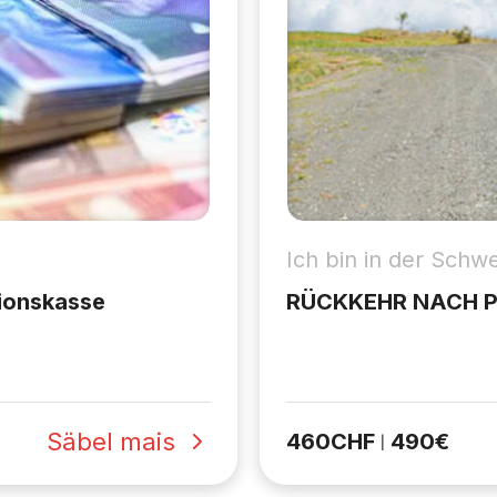
Ich bin in der Schwe
sionskasse
RÜCKKEHR NACH 
Säbel mais
460
CHF
490
€
|