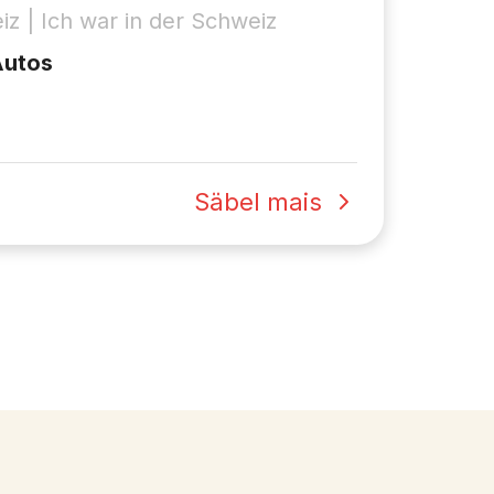
iz | Ich war in der Schweiz
Autos
Säbel mais