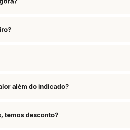
agora?
iro?
lor além do indicado?
s, temos desconto?