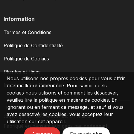
Information
Termes et Conditions
Politique de Confidentialité
Politique de Cookies
Plaintes et litiges
Nous utilisons nos propres cookies pour vous offrir
Inscription à la Newsletter
une meilleure expérience. Pour savoir quels
cookies nous utilisons et comment les désactiver,
veuillez lire la politique en matière de cookies. En
Login
ignorant ou en fermant ce message, et sauf si vous
avez désactivé les cookies, vous acceptez leur
Copyright © 2026 Reformas en Suisse
utilisation sur cet appareil.
PT
|
FR
|
DE
Fabriqué en pensant aux gens par
codepoint
.