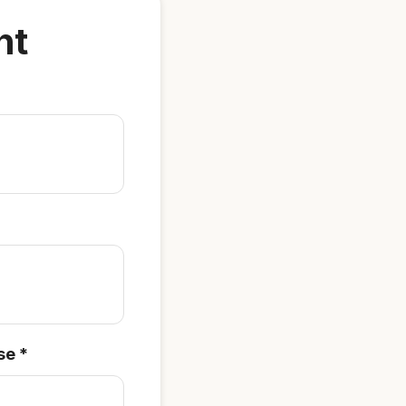
nt
se
*