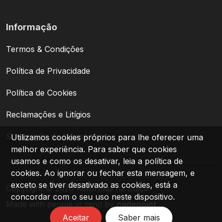
Informação
Termos & Condições
Política de Privacidade
Política de Cookies
Reclamações e Litígios
Subscrição da Newsletter
Utilizamos cookies próprios para lhe oferecer uma
melhor experiência. Para saber que cookies
usamos e como os desativar, leia a política de
Login
cookies. Ao ignorar ou fechar esta mensagem, e
exceto se tiver desativado as cookies, está a
Copyright © 2026 Reformas na Suiça
concordar com o seu uso neste dispositivo.
PT
|
FR
|
DE
Made with people in mind by
codepoint
.
Aceitar
Saber mais